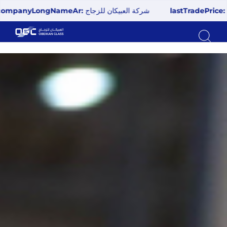
شركة العبيكان للزجاج
lastTradePrice:
50.8
lastTradeQua