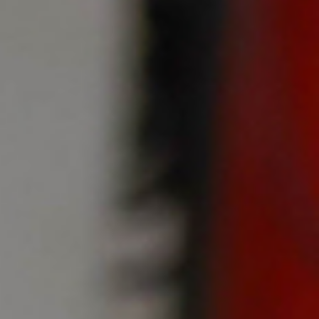
TI
ON
S
WI
TH
GL
AS
S