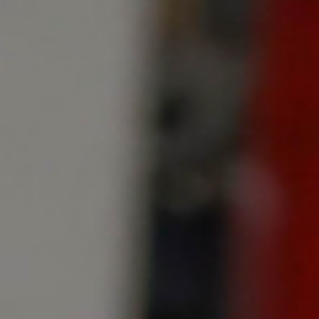
Produ
cts
EN
AB
LIN
G
IN
NO
VA