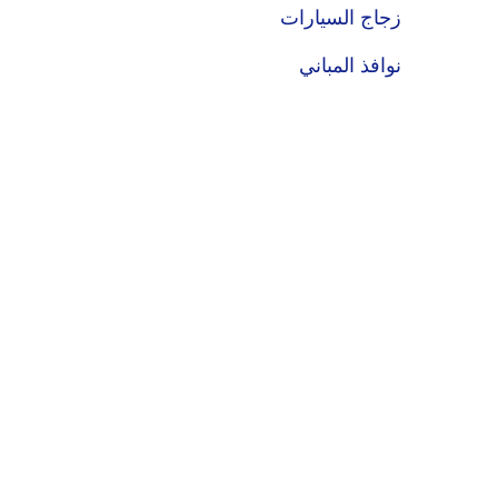
ج السيارات
فذ المباني
جاج المصفح
جاج العازل
جالات المعمارية
جاج المطلي
طح الطاولات
جاج المضاد للرصاص