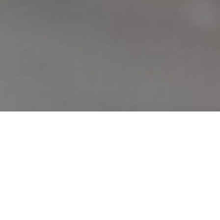
 المسطح – نوفا فلوت
سطح أو الطافي يتفوق من حيث الجودة عند مقارنته
جاج المسطح الأخرى، فله خواص فريدة كالصقل
طح ودقة استوائه والسُمك الموحد والجودة البصرية