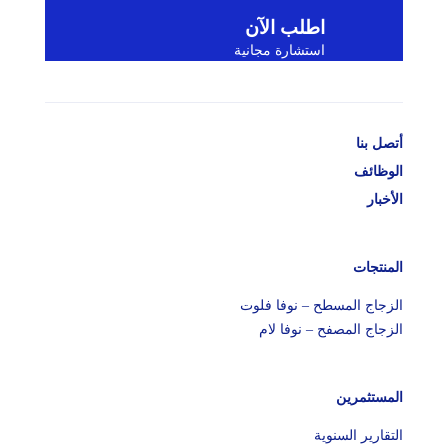
اطلب الآن
استشارة مجانية
سطح – نوفا فلوت
فح – نوفا لام
ن
سنوية